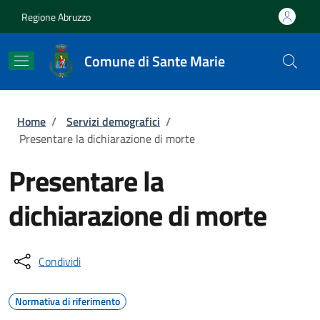
Salta al contenuto principale
Skip to footer content
Regione Abruzzo
Comune di Sante Marie
Briciole di pane
Home
/
Servizi demografici
/
Presentare la dichiarazione di morte
Presentare la
dichiarazione di morte
Condividi
Normativa di riferimento