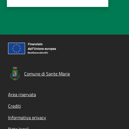
Comune di Sante Marie
Footer menu
Area riservata
Crediti
Informativa privacy
Note legali