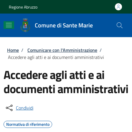
Salta al contenuto principale
Skip to footer content
Regione Abruzzo
Comune di Sante Marie
Briciole di pane
Home
/
Comunicare con l'Amministrazione
/
Accedere agli atti e ai documenti amministrativi
Accedere agli atti e ai
documenti amministrativi
Condividi
Normativa di riferimento