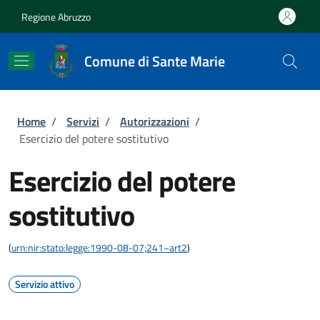
Salta al contenuto principale
Skip to footer content
Regione Abruzzo
Comune di Sante Marie
Briciole di pane
Home
/
Servizi
/
Autorizzazioni
/
Esercizio del potere sostitutivo
Esercizio del potere
sostitutivo
(
urn:nir:stato:legge:1990-08-07;241~art2
)
Servizio attivo