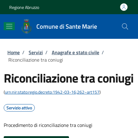
Salta al contenuto principale
Skip to footer content
Regione Abruzzo
Comune di Sante Marie
Briciole di pane
Home
/
Servizi
/
Anagrafe e stato civile
/
Riconciliazione tra coniugi
Riconciliazione tra coniugi
(
urn:nir:stato:regio.decreto:1942-03-16;262~art157
)
Servizio attivo
Procedimento di riconciliazione tra coniugi