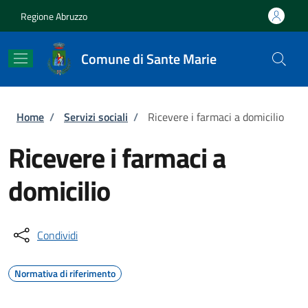
Salta al contenuto principale
Skip to footer content
Regione Abruzzo
Comune di Sante Marie
Briciole di pane
Home
/
Servizi sociali
/
Ricevere i farmaci a domicilio
Ricevere i farmaci a
domicilio
Condividi
Normativa di riferimento