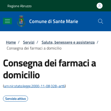
Salta al contenuto principale
Skip to footer content
Regione Abruzzo
Comune di Sante Marie
Briciole di pane
Home
/
Servizi
/
Salute, benessere e assistenza
/
Consegna dei farmaci a domicilio
Consegna dei farmaci a
domicilio
(
urn:nir:stato:legge:2000-11-08;328~art6
)
Servizio attivo